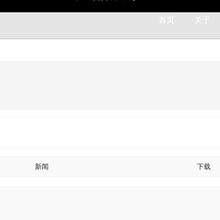
P
R
O
D
U
C
T
首页
关于
新闻
下载