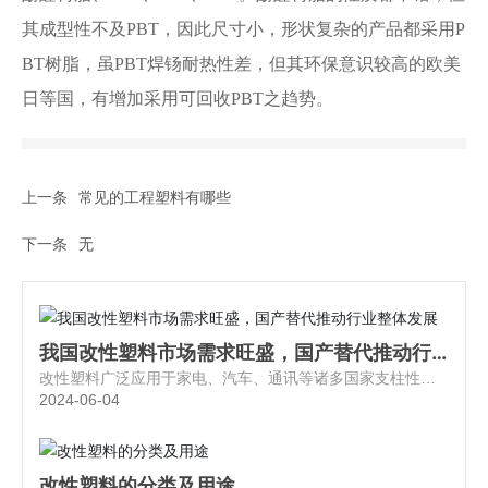
其成型性不及PBT，因此尺寸小，形状复杂的产品都采用P
BT树脂，虽PBT焊钖耐热性差，但其环保意识较高的欧美
日等国，有增加采用可回收PBT之趋势。
上一条
常见的工程塑料有哪些
下一条
无
我国改性塑料市场需求旺盛，国产替代推动行
业整体发展
改性塑料广泛应用于家电、汽车、通讯等诸多国家支柱性产
业和新兴行业，改性塑料的下游应用领域包括家电、汽车、
2024-06-04
电子电气、办公设备和电动工具等，其中家电和汽车是目前
改性塑料最重要的下游应用行业。
改性塑料的分类及用途