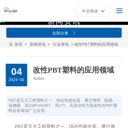
中文简体
新
闻
资
讯
العربية
Российская
全部分类
English
首页
新闻资讯
行业资讯
改性PBT塑料的应用领域
中文简体
Français
04
改性PBT塑料的应用领域
España
Author:
-
2024
06
PBT是五大工程塑料之一，综合性能全面，通过增强、阻燃、
低翘曲、高GWFI/GWIT、高CTI、高流动等方面改性的PBT塑
料在各领域广泛应用。
PBT是五大工程塑料之一，综合性能全面，通过增