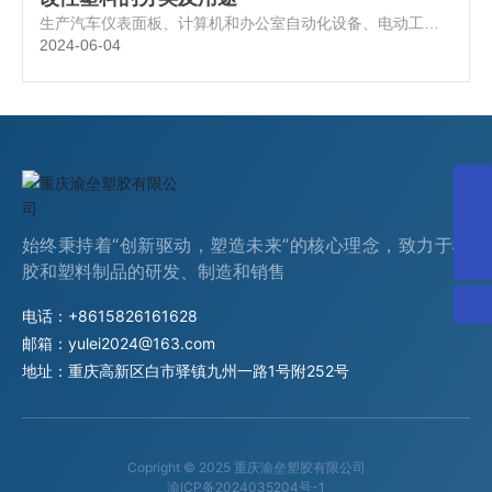
生产汽车仪表面板、计算机和办公室自动化设备、电动工具
外壳、蜂窝电话等；
2024-06-04
yulei2024@163.com
始终秉持着“创新驱动，塑造未来”的核心理念，致力于橡
+86 15826161628
胶和塑料制品的研发、制造和销售
电话：
+8615826161628
邮箱：
yulei2024@163.com
地址：重庆高新区白市驿镇九州一路1号附252号
Copright © 2025 重庆渝垒塑胶有限公司
渝ICP备2024035204号-1